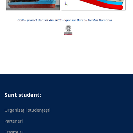
Sunt student:
Organizații studențești
Parteneri
Erasmus+