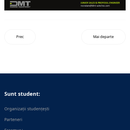
Prec
Mai departe
Sunt student:
Organizații studențești
Parteneri